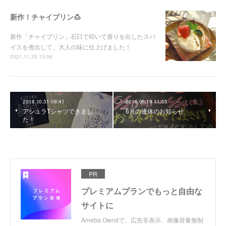
新作！チャイプリン🍮
新作「チャイプリン」石臼で叩いて香りを出したスパ
イスを煮出して、大人の味に仕上げました！
2021.11.25 13:06
2018.10.31 09:41
2016.06.19 11:05
アシュラTシャツできまし
6月の連休のお知らせ
た！
PR
プレミアムプランでもっと自由な
サイトに
Ameba Owndで、広告非表示、画像容量無制